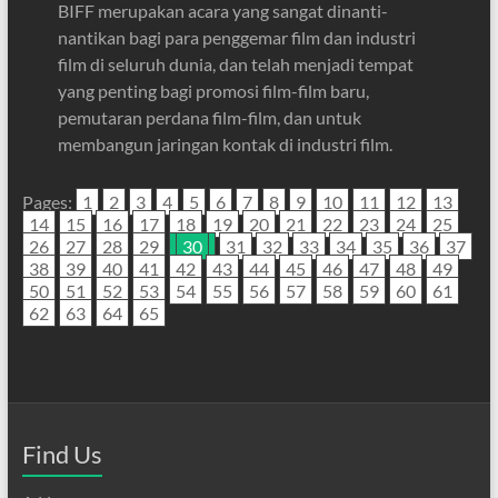
BIFF merupakan acara yang sangat dinanti-
nantikan bagi para penggemar film dan industri
film di seluruh dunia, dan telah menjadi tempat
yang penting bagi promosi film-film baru,
pemutaran perdana film-film, dan untuk
membangun jaringan kontak di industri film.
Pages:
1
2
3
4
5
6
7
8
9
10
11
12
13
14
15
16
17
18
19
20
21
22
23
24
25
26
27
28
29
30
31
32
33
34
35
36
37
38
39
40
41
42
43
44
45
46
47
48
49
50
51
52
53
54
55
56
57
58
59
60
61
62
63
64
65
Find Us