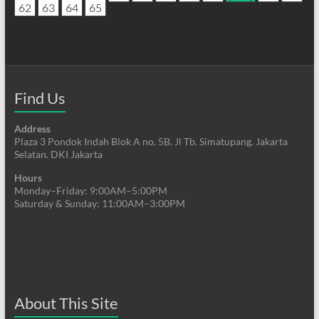
62
63
64
65
Find Us
Address
Plaza 3 Pondok Indah Blok A no. 5B. Jl Tb. Simatupang. Jakarta
Selatan. DKI Jakarta
Hours
Monday–Friday: 9:00AM–5:00PM
Saturday & Sunday: 11:00AM–3:00PM
About This Site