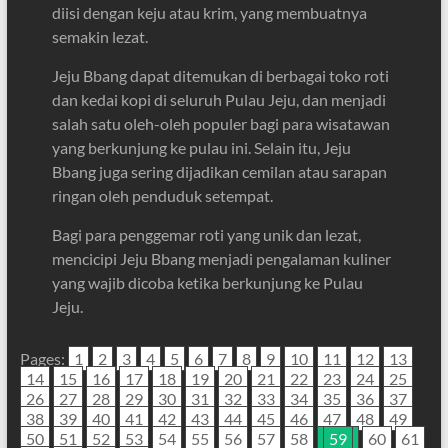
diisi dengan keju atau krim, yang membuatnya
semakin lezat.
Jeju Bbang dapat ditemukan di berbagai toko roti
dan kedai kopi di seluruh Pulau Jeju, dan menjadi
salah satu oleh-oleh populer bagi para wisatawan
yang berkunjung ke pulau ini. Selain itu, Jeju
Bbang juga sering dijadikan cemilan atau sarapan
ringan oleh penduduk setempat.
Bagi para penggemar roti yang unik dan lezat,
mencicipi Jeju Bbang menjadi pengalaman kuliner
yang wajib dicoba ketika berkunjung ke Pulau
Jeju.
Pages:
1
2
3
4
5
6
7
8
9
10
11
12
13
14
15
16
17
18
19
20
21
22
23
24
25
26
27
28
29
30
31
32
33
34
35
36
37
38
39
40
41
42
43
44
45
46
47
48
49
50
51
52
53
54
55
56
57
58
59
60
61