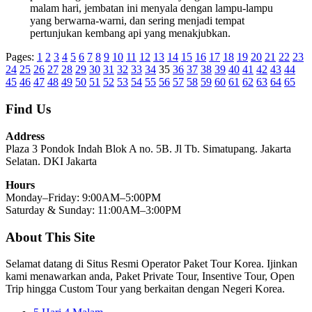
malam hari, jembatan ini menyala dengan lampu-lampu
yang berwarna-warni, dan sering menjadi tempat
pertunjukan kembang api yang menakjubkan.
Pages:
1
2
3
4
5
6
7
8
9
10
11
12
13
14
15
16
17
18
19
20
21
22
23
24
25
26
27
28
29
30
31
32
33
34
35
36
37
38
39
40
41
42
43
44
45
46
47
48
49
50
51
52
53
54
55
56
57
58
59
60
61
62
63
64
65
Find Us
Address
Plaza 3 Pondok Indah Blok A no. 5B. Jl Tb. Simatupang. Jakarta
Selatan. DKI Jakarta
Hours
Monday–Friday: 9:00AM–5:00PM
Saturday & Sunday: 11:00AM–3:00PM
About This Site
Selamat datang di Situs Resmi Operator Paket Tour Korea. Ijinkan
kami menawarkan anda, Paket Private Tour, Insentive Tour, Open
Trip hingga Custom Tour yang berkaitan dengan Negeri Korea.