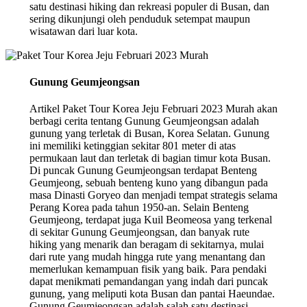
satu destinasi hiking dan rekreasi populer di Busan, dan
sering dikunjungi oleh penduduk setempat maupun
wisatawan dari luar kota.
Gunung Geumjeongsan
Artikel Paket Tour Korea Jeju Februari 2023 Murah akan
berbagi cerita tentang Gunung Geumjeongsan adalah
gunung yang terletak di Busan, Korea Selatan. Gunung
ini memiliki ketinggian sekitar 801 meter di atas
permukaan laut dan terletak di bagian timur kota Busan.
Di puncak Gunung Geumjeongsan terdapat Benteng
Geumjeong, sebuah benteng kuno yang dibangun pada
masa Dinasti Goryeo dan menjadi tempat strategis selama
Perang Korea pada tahun 1950-an. Selain Benteng
Geumjeong, terdapat juga Kuil Beomeosa yang terkenal
di sekitar Gunung Geumjeongsan, dan banyak rute
hiking yang menarik dan beragam di sekitarnya, mulai
dari rute yang mudah hingga rute yang menantang dan
memerlukan kemampuan fisik yang baik. Para pendaki
dapat menikmati pemandangan yang indah dari puncak
gunung, yang meliputi kota Busan dan pantai Haeundae.
Gunung Geumjeongsan adalah salah satu destinasi