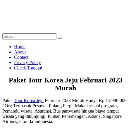
Skip
Skye Tour
to
content
Harga Paket Wisata Tour Korea 2023 Murah
Menu
Home
About
Contact
Privacy Policy
Check Tanggal
Paket Tour Korea Jeju Februari 2023
Murah
Paket
Tour Korea Jeju
Februari 2023 Murah Hanya Rp 15.990.000
/ Org Termasuk Pesawat Pulang Pergi, Makan sesuai program,
Pemandu wisata, Asuransi, Bus pariwisata hingga biaya tempat
wisata yang dikunjungi. Pilihan Penerbangan, Asiana, Singapore
Airlines, Garuda Indonesia.